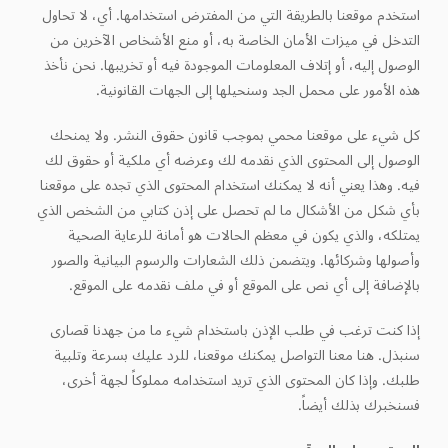
استخدم موقعنا بالطريقة التي من المفترض استخدامها. أي، لا تحاول
التدخل في ميزات الأمان الخاصة به، أو منع الأشخاص الآخرين من
الوصول إليه، أو إتلاف المعلومات الموجودة فيه أو تخريبها. نحن نأخذ
هذه الأمور على محمل الجد وسنحيلها إلى الجهات القانونية.
كل شيء على موقعنا محمي بموجب قانون حقوق النشر. ولا يمنحك
الوصول إلى المحتوى الذي نقدمه لك وعرضه أي ملكية أو حقوق لك
فيه. وهذا يعني أنه لا يمكنك استخدام المحتوى الذي تجده على موقعنا
بأي شكل من الأشكال ما لم تحصل على إذن كتابي من الشخص الذي
يمتلكه، والذي يكون في معظم الحالات هو أمانة للرعاية الصحية
وأصولها وشركائها. ويتضمن ذلك الشعارات والرسوم البيانية والصور
بالإضافة إلى أي نص على الموقع أو في ملف نقدمه على الموقع.
إذا كنت ترغب في طلب الإذن باستخدام شيء ما من جهدنا قصارى
سنبذل. هنا معنا التواصل يمكنك موقعنا، للرد عليك بسرعة وتلبية
طلبك. وإذا كان المحتوى الذي تريد استخدامه مملوكاً لجهة أخرى،
فسنخبرك بذلك أيضاً.