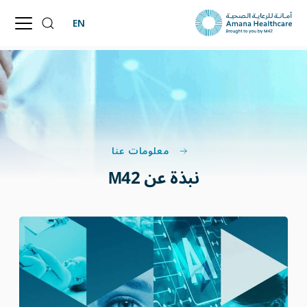
EN
معلومات عنا
نبذة عن M42