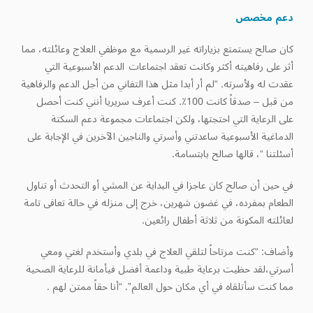
دعم مخصص
كان صالح يستمتع بزياراته غير الرسمية مع موظفي العلاج وعائلته، مما
أثر على رفاهيته أكثر وكانت تعقد اجتماعات الدعم الأسبوعية التي
عقدت له ولأسرته. “لم أر أبدا مثل هذا التفاني من أجل الدعم والرفاهية
من قبل – صدقاً كانت 100٪. كنت أعرف سريريا أنني كنت أحصل
على الرعاية التي احتجتها، ولكن اجتماعات مجموعة دعم السكتة
الدماغية الأسبوعية ساعدتني وأسرتي والناجين الآخرين في الإجابة على
أسئلتنا “، قالها صالح بابتسامة.
في حين أن صالح كان عاجزا في البداية عن المشي أو التحدث أو تناول
الطعام بمفرده، في غضون شهرين، خرج إلى منزله في حالة تعافى تامة
لعائلته المكونة من ثلاثة أطفال رائعين.
وأضاف: “كنت مرتاحاً لتلقي العلاج في بلدي وأستخدم لغتي ومعي
أسرتي،لقد حظيت برعاية طبية وداعمة أفضل فيأمانة للرعاية الصحية
مما كنت سأتلقاه في أي مكان حول العالم”. “أنا حقاً ممتن لهم .