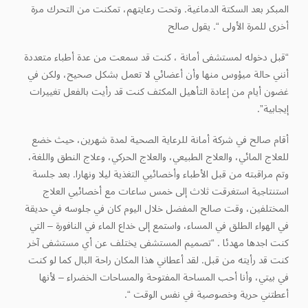
المبكر بعد السكتة الدماغية. وتحت رعايتهم، تمكنت من التحرك مرة
أخرى للمرة الأولى “. يقول صالح
“قبل دخوله لمستشفى أمانة ، كنت قد سمعت من عدة أطباء متعددة
أنني حالة ميؤوس منها وأن أعضائي لا تعمل بشكل صحيح، ولكن في
غضون أيام من إعادة التأهيل المكثف كنت قد رأيت بالفعل تغييرات
إيجابية”.
أقام صالح في شركة أمانة للرعاية الصحية لمدة شهرين، حيث خضع
للعلاج المائي، والعلاج الطبيعي، والعلاج الحركي، وعلاج النطق واللغة،
وتم مراقبته من قبل الأطباء وأخصائيي التغذية ليلا ونهارا. بعد جلسة
استنتاجية استغرقت ثلاث إلى خمس ساعات مع أخصائيي العلاج
المختلفين، وقت صالح المفضل خلال اليوم كان في جلوسه في حديقة
في الهواء الطلق في المساء، واستمع إلى خداع الماء في النافورة – التي
كنت اجدها مهدئا . “تصميم المستشفى يختلف عن أي مستشفى آخر
كنت قد رأيته من قبل. لقد أعطاني هذا المكان راحة البال كما لو كنت
في بيتي، وأنا أحب المساحة المفتوحة والمساحات الخضراء – لأنها
أعطتني حرية وخصوصية في نفس الوقت “.