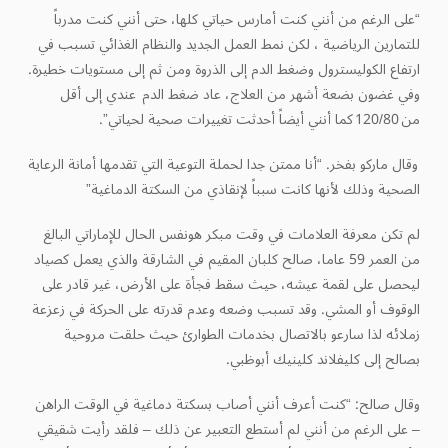
“على الرغم من أنني كنت أمارس حياتي كلها، حتى أنني كنت مدرباً
للتمارين الرياضية ، لكن نمط العمل الجديد والنظام الغذائي تسبب في
ارتفاع الكوليسترول وضغط الدم إلى الذروة ومن ثم إلى مستويات خطيرة.
وفي غضون بضعة أشهر من العلاج، عاد ضغط الدم عندي إلى أقل
من 120/80 كما أنني أيضاً أحدثت تغييرات صحية لحياتي”.
وقال ماركو بفخر. “أنا ممتن جدا لحملة التوعية التي تقدمها أمانة الرعاية
الصحية وذلك لأنها كانت سبباً لإنقاذي من السكتة الدماغية”
لم تكن معرفة العلامات في وقت مبكر هونفس الحال للإماراتي البالغ
من العمر 59 عاما، صالح كلبان المقيم في الشارقة والذي يعمل كصياد
ليحصل على لقمة عيشه، حيث سقط فجأة على الأرض، غير قادر على
الوقوف أو المشي. وقد تسبب وضعه وعدم قدرته على الحركة في زعزعة
زملائه لذا سارعو بالاتصال بخدمات الطوارئ حيث حلقت مروحية
بصالح إلى كليفلاند كلينيك أبوظبي.
وقال صالح: “كنت أعرف أنني أصاب بسكتة دماغية في الوقت الراهن
– على الرغم من أنني لم أستطع التعبير عن ذلك – فلقد رأيت شقيقي