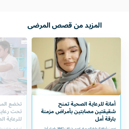
المزيد
من
قصص
المرضى
أمانة للرعاية الصحية تمنح
تخضع المر
شقيقتين مصابتين بأمراض مزمنة
تحت رعاية
بارقة أمل
للرعاية ال
نجحت أمانة للرعاية الصحية، إحدى شركات M42، بإحياء أمل
آمنة هي فتاة شجا