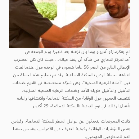
لم يفكرماركو أنديولو يوما بأن نزهته بعد ظهيرة يو م الجمعة في
أحدالمركز التجاري من شأنه أن ينقذ حياته… حيث كان كان المغترب
الإيطالي البالغ من العمر 56 عاما يتسوق في الوحدة مول عندما لفت
انتباهه محطة الوعي بالسكتة الدماغية. وقد تم تنظيم هذه الحملة من
قبل “أمانة للرعاية الصحية”، وهي شركة متخصصة في تقديم خدمات
التأهيل والتأهيل طويلة الأمد وخدمات الرعاية الصحية المنزلية،
لتثقيف الجمهور حول الوقاية من السكتة الدماغية واكتشافها وإعادة
تأهيلها وذلك في يوم التوعية بالسكتة الدماغية، 29 أكتوبر.
كانت الممرضات يتحدثون عن عوامل الخطر للسكتة الدماغية، وقياس
بعض المؤشرات الوقائية وكيفية التعرف على الأعراض، وفحص ضغط
الدم للمتطوعين المهتمين.