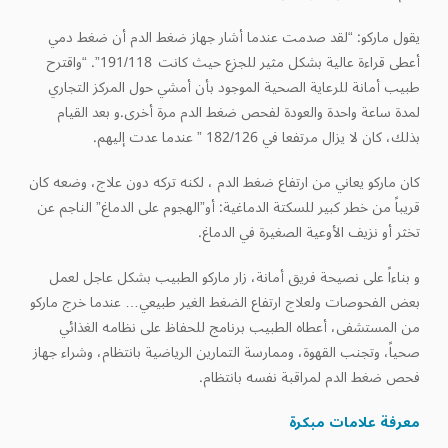
يقول ماركو: “لقد صدمت عندما أشار جهاز ضغط الدم أن ضغط دمي
أعطى قراءة عالية بشكل مثير للجزع حيث كانت 191/118”. “واقترح
طبيب أمانة للرعاية الصحية الموجود بأن أمشي حول المركز التجاري
لمدة ساعة واحدة والعودة لفحص ضغط الدم مرة أخرى.و بعد القيام
بذلك، كان لا يزال مرتفعا في 182/126 ” عندما عدت إليهم.
كان ماركو يعاني من ارتفاع ضغط الدم ، لكنه تركه دون علاج، وضعه كان
قريباً من خطر كبير للسكتة الدماغية: أو”الهجوم على الدماغ” الناجم عن
تخثر أو نزيف الأوعية الصغيرة في الدماغ.
و بناءاً على نصيحة فريق أمانة، زار ماركو الطبيب بشكل عاجل لعمل
بعض الفحوصات ولعلاج ارتفاع الضغط الغير طبيعي… عندما خرج ماركو
من المستشفى، أعطاه الطبيب برنامج للحفاظ على نظامه الغذائي
صحياً، وتجنب القهوة، وممارسة التمارين الرياضية بانتظام، وشراء جهاز
فحص ضغط الدم لمراقبة نفسه بانتظام.
معرفة علامات مبكرة