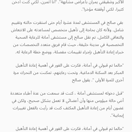
الأكبر وشقيقتي يمران بأعراض مشابهة”. “أنا أتمرن، لكني كنت أدخن
كثيرا، لكني أوقفته مؤخرا”.
بقي صالح في المستشفى لمدة عشرة أيام حتى استقرت حالته وتقييم
شامل. ولأنه كان بحاجة إلى تأهيل متخصص لمساعدته على الانتعاش
والتعافي الكامل، تم نقل صالح إلى مستشفى أمانة للرعاية الصحية
التخصصية في مدينة خليفة، حيث قام فريق متعدد التخصصات من
خبراء إعادة التأهيل بإجراء تقييمات مفصلة، ووضع خطة الرعاية له.
“حالما تم قبولي في أمانة، فكرت على الفور في أهمية إعادة التأهيل
المبكر بعد السكتة الدماغية. وتحت رعايتهم، تمكنت من التحرك مرة
أخرى للمرة الأولى “. يقول صالح
“قبل دخوله لمستشفى أمانة ، كنت قد سمعت من عدة أطباء متعددة
أنني حالة ميؤوس منها وأن أعضائي لا تعمل بشكل صحيح، ولكن في
غضون أيام من إعادة التأهيل المكثف كنت قد رأيت بالفعل تغييرات
إيجابية”.
“حالما تم قبولي في أمانة، فكرت على الفور في أهمية إعادة التأهيل